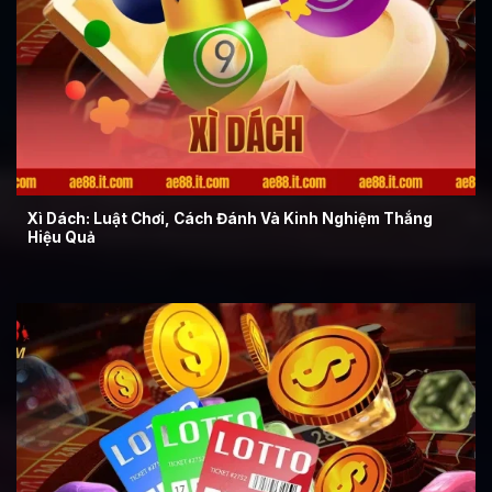
xì dách
Xì Dách: Luật Chơi, Cách Đánh Và Kinh Nghiệm Thắng
Hiệu Quả