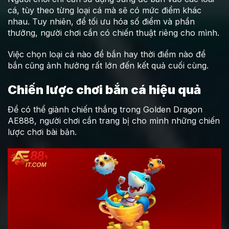
cá, tùy theo từng loại cá mà sẽ có mức điểm khác
nhau. Tuy nhiên, để tối ưu hóa số điểm và phần
thưởng, người chơi cần có chiến thuật riêng cho mình.
Việc chọn loại cá nào để bắn hay thời điểm nào để
bắn cũng ảnh hưởng rất lớn đến kết quả cuối cùng.
Chiến lược chơi bắn cá hiệu quả
Để có thể giành chiến thắng trong Golden Dragon
AE888, người chơi cần trang bị cho mình những chiến
lược chơi bài bản.