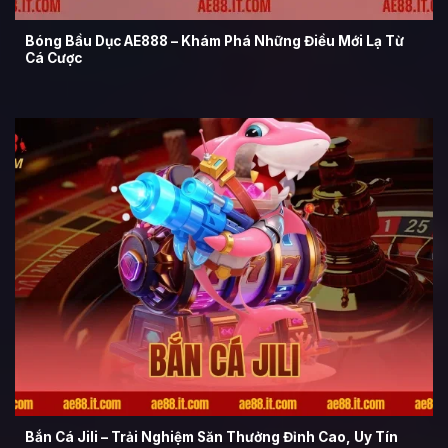
Bóng Bầu Dục AE888 – Khám Phá Những Điều Mới Lạ Từ
Cá Cược
bắn cá JILI
Bắn Cá Jili – Trải Nghiệm Săn Thưởng Đỉnh Cao, Uy Tín