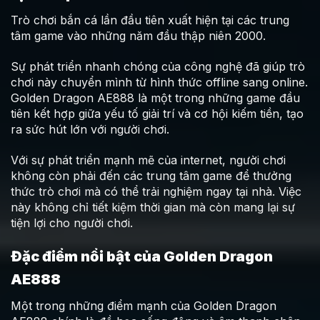
Trò chơi bắn cá lần đầu tiên xuất hiện tại các trung
tâm game vào những năm đầu thập niên 2000.
Sự phát triển nhanh chóng của công nghệ đã giúp trò
chơi này chuyển mình từ hình thức offline sang online.
Golden Dragon AE888 là một trong những game đầu
tiên kết hợp giữa yếu tố giải trí và cơ hội kiếm tiền, tạo
ra sức hút lớn với người chơi.
Với sự phát triển mạnh mẽ của internet, người chơi
không còn phải đến các trung tâm game để thưởng
thức trò chơi mà có thể trải nghiệm ngay tại nhà. Việc
này không chỉ tiết kiệm thời gian mà còn mang lại sự
tiện lợi cho người chơi.
Đặc điểm nổi bật của Golden Dragon
AE888
Một trong những điểm mạnh của Golden Dragon