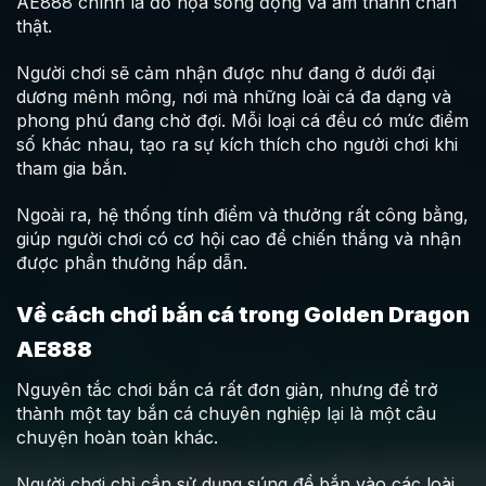
AE888 chính là đồ họa sống động và âm thanh chân
thật.
Người chơi sẽ cảm nhận được như đang ở dưới đại
dương mênh mông, nơi mà những loài cá đa dạng và
phong phú đang chờ đợi. Mỗi loại cá đều có mức điểm
số khác nhau, tạo ra sự kích thích cho người chơi khi
tham gia bắn.
Ngoài ra, hệ thống tính điểm và thưởng rất công bằng,
giúp người chơi có cơ hội cao để chiến thắng và nhận
được phần thưởng hấp dẫn.
Về cách chơi bắn cá trong Golden Dragon
AE888
Nguyên tắc chơi bắn cá rất đơn giản, nhưng để trở
thành một tay bắn cá chuyên nghiệp lại là một câu
chuyện hoàn toàn khác.
Người chơi chỉ cần sử dụng súng để bắn vào các loài