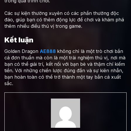
trong quá trình chơi.
Các sự kiện thường xuyên có các phần thưởng độc
đáo, giúp bạn có thêm động lực để chơi và khám phá
thêm nhiều điều thú vị trong game.
Kết luận
Golden Dragon
AE888
không chỉ là một trò chơi bắn
cá đơn thuần mà còn là một trải nghiệm thú vị, nơi mà
bạn có thể giải trí, kết nối với bạn bè và thậm chí kiếm
tiền. Với những chiến lược đúng đắn và sự kiên nhẫn,
bạn hoàn toàn có thể trở thành một tay bắn cá xuất
sắc.