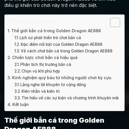
điều gì khiến trò chơi này trở nên đặc biệt.
Table of Contents
Thế giới bắn cá trong Golden Dragon AE888
Lịch sử phát triển trò chơi bắn cá
Đặc điểm nổi bật của Golden Dragon AE888
Về cách chơi bắn cá trong Golden Dragon AE888
Chiến lược chơi bắn cá hiệu quả
Phân tích thị trường bắn cá
Chọn vũ khí phù hợp
Kinh nghiệm quý báu từ những người chơi kỳ cựu
Lắng nghe lời khuyên từ cộng đồng
Kiên nhẫn và kiên trì
Tìm hiểu về các sự kiện và chương trình khuyến mãi
Kết luận
Thế giới bắn cá trong Golden