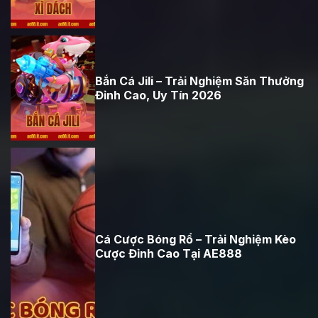
xì dách
Bắn Cá Jili – Trải Nghiệm Săn Thưởng
Đỉnh Cao, Uy Tín 2026
bắn cá JILI
Cá Cược Bóng
Cá Cược Bóng Rổ – Trải Nghiệm Kèo
Cược Đỉnh Cao Tại AE888
Rổ - Trải
Nghiệm Kèo
Cược Đỉnh Cao