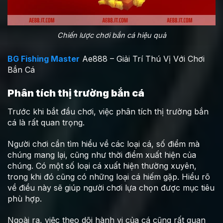
Chiến lược chơi bắn cá hiệu quả
BG Fishing Master
Ae888 – Giải Trí Thú Vị Với Chơi
Bắn Cá
Phân tích thị trường bắn cá
Trước khi bắt đầu chơi, việc phân tích thị trường bắn
cá là rất quan trọng.
Người chơi cần tìm hiểu về các loại cá, số điểm mà
chúng mang lại, cũng như thời điểm xuất hiện của
chúng. Có một số loại cá xuất hiện thường xuyên,
trong khi đó cũng có những loại cá hiếm gặp. Hiểu rõ
về điều này sẽ giúp người chơi lựa chọn được mục tiêu
phù hợp.
Ngoài ra, việc theo dõi hành vi của cá cũng rất quan