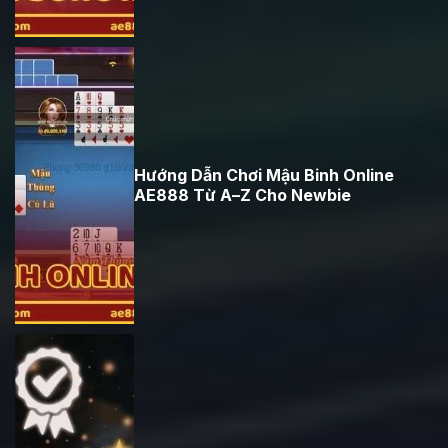
Tại AE888
Hướng Dẫn
Hướng Dẫn Chơi Mậu Binh Online
AE888 Từ A–Z Cho Newbie
Chơi Mậu Binh
Online AE888
Từ A–Z Cho
Newbie