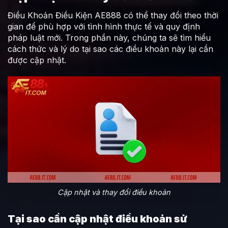
Điều Khoản Điều Kiện AE888 có thể thay đổi theo thời
gian để phù hợp với tình hình thực tế và quy định
pháp luật mới. Trong phần này, chúng ta sẽ tìm hiểu
cách thức và lý do tại sao các điều khoản này lại cần
được cập nhật.
Cập nhật và thay đổi điều khoản
Tại sao cần cập nhật điều khoản sử