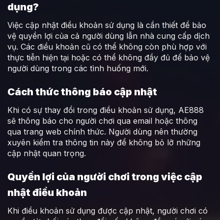
dụng?
Việc cập nhật điều khoản sử dụng là cần thiết để bảo
vệ quyền lợi của cả người dùng lẫn nhà cung cấp dịch
vụ. Các điều khoản cũ có thể không còn phù hợp với
thực tiễn hiện tại hoặc có thể không đầy đủ để bảo vệ
người dùng trong các tình huống mới.
Cách thức thông báo cập nhật
Khi có sự thay đổi trong điều khoản sử dụng, AE888
sẽ thông báo cho người chơi qua email hoặc thông
qua trang web chính thức. Người dùng nên thường
xuyên kiểm tra thông tin này để không bỏ lỡ những
cập nhật quan trọng.
Quyền lợi của người chơi trong việc cập
nhật điều khoản
Khi điều khoản sử dụng được cập nhật, người chơi có