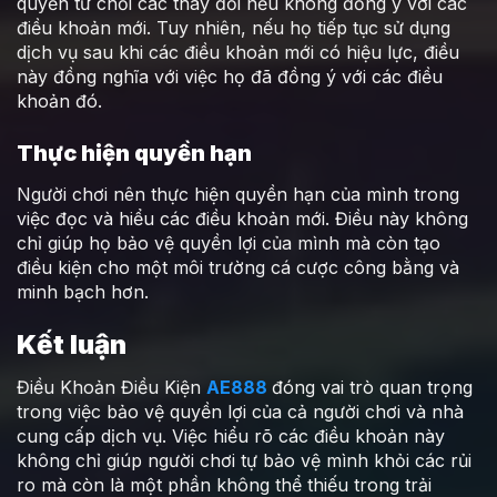
quyền từ chối các thay đổi nếu không đồng ý với các
điều khoản mới. Tuy nhiên, nếu họ tiếp tục sử dụng
dịch vụ sau khi các điều khoản mới có hiệu lực, điều
này đồng nghĩa với việc họ đã đồng ý với các điều
khoản đó.
Thực hiện quyền hạn
Người chơi nên thực hiện quyền hạn của mình trong
việc đọc và hiểu các điều khoản mới. Điều này không
chỉ giúp họ bảo vệ quyền lợi của mình mà còn tạo
điều kiện cho một môi trường cá cược công bằng và
minh bạch hơn.
Kết luận
Điều Khoản Điều Kiện
AE888
đóng vai trò quan trọng
trong việc bảo vệ quyền lợi của cả người chơi và nhà
cung cấp dịch vụ. Việc hiểu rõ các điều khoản này
không chỉ giúp người chơi tự bảo vệ mình khỏi các rủi
ro mà còn là một phần không thể thiếu trong trải