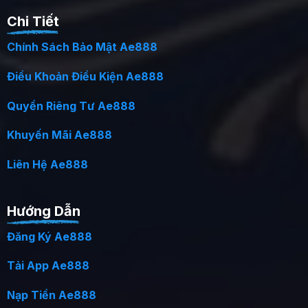
Chi Tiết
Chính Sách Bảo Mật Ae888
Điều Khoản Điều Kiện Ae888
Quyền Riêng Tư Ae888
Khuyến Mãi Ae888
Liên Hệ Ae888
Hướng Dẫn
Đăng Ký
Ae888
Tải App
Ae888
Nạp Tiền Ae888